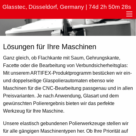
Hauptnavigation
Direkt
Glasstec, Düsseldorf, Germany | 74d 2h 50m 28s
zum
Inhalt
Lösungen für Ihre Maschinen
Ganz gleich, ob Flachkante mit Saum, Gehrungskante,
Facette oder die Bearbeitung von Verbundsicherheitsglas:
Mit unserem ARTIFEX-Produktprogramm bestücken wir ein-
und doppelseitige Glaspolierautomaten ebenso wie
Maschinen für die CNC-Bearbeitung passgenau und in allen
Preisvarianten. Je nach Anwendung, Glasart und dem
gewünschten Polierergebnis bieten wir das perfekte
Werkzeug für Ihre Maschine.
Unsere elastisch gebundenen Polierwerkzeuge stellen wir
für alle gängigen Maschinentypen her. Ob Ihre Priorität auf