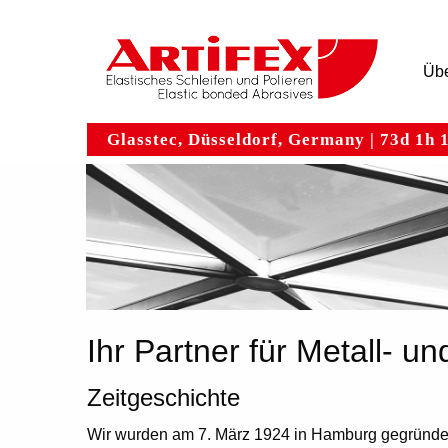
Hauptnavigation
Direkt
zum
Inhalt
Übe
Glasstec, Düsseldorf, Germany | 73d 1h
Ihr Partner für Metall- u
Zeitgeschichte
Wir wurden am 7. März 1924 in Hamburg gegründet u