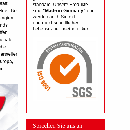
tatt
standard. Unsere Produkte
lder. Bei
sind
"Made in Germany"
und
werden auch Sie mit
langten
überdurchschnittlicher
ends
Lebensdauer beeindrucken.
ffen
ionale
die
ersteller
Europa,
m,
Sprechen Sie uns an