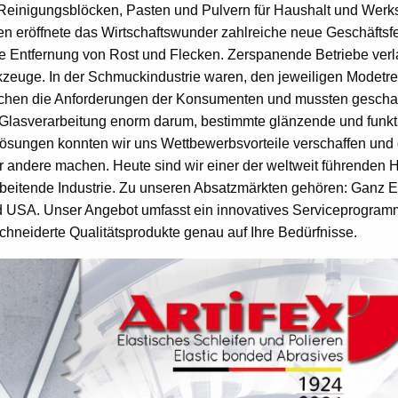
Reinigungsblöcken, Pasten und Pulvern für Haushalt und Werks
n eröffnete das Wirtschaftswunder zahlreiche neue Geschäftsfe
die Entfernung von Rost und Flecken. Zerspanende Betriebe ver
rkzeuge. In der Schmuckindustrie waren, den jeweiligen Modetr
lächen die Anforderungen der Konsumenten und mussten gescha
n Glasverarbeitung enorm darum, bestimmte glänzende und funkt
ösungen konnten wir uns Wettbewerbsvorteile verschaffen und 
 andere machen. Heute sind wir einer der weltweit führenden H
rbeitende Industrie. Zu unseren Absatzmärkten gehören: Ganz 
und USA. Unser Angebot umfasst ein innovatives Serviceprogram
hneiderte Qualitätsprodukte genau auf Ihre Bedürfnisse.