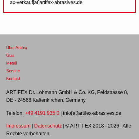
ax-verkauf[at]artifex-abrasives.de
Über Artifex
Glas
Metall
Service
Kontakt
ARTIFEX Dr. Lohmann GmbH & Co. KG, Feldstrasse 8,
DE - 24568 Kaltenkirchen, Germany
Telefon:
+49 4191 935 0
| info
at
artifex-abrasives.de
[
]
Impressum
|
Datenschutz
| © ARTIFEX 2018 - 2026 | Alle
Rechte vorbehalten.