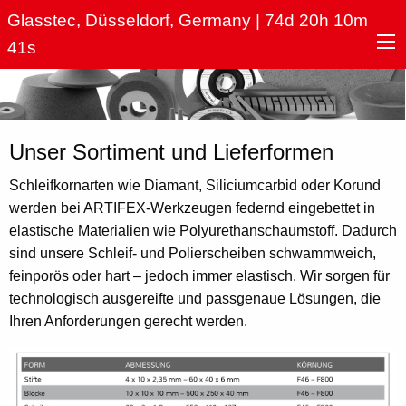
Hauptnavigation
Direkt
Glasstec, Düsseldorf, Germany | 74d 20h 10m
zum
40s
Inhalt
Unser Sortiment und Lieferformen
Schleifkornarten wie Diamant, Siliciumcarbid oder Korund
werden bei ARTIFEX-Werkzeugen federnd eingebettet in
elastische Materialien wie Polyurethanschaumstoff. Dadurch
sind unsere Schleif- und Polierscheiben schwammweich,
feinporös oder hart – jedoch immer elastisch. Wir sorgen für
technologisch ausgereifte und passgenaue Lösungen, die
Ihren Anforderungen gerecht werden.